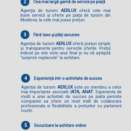
2
Cea mai largă gamă de servicii pe piață
Agenția de turism
AERLUX
oferă cele mai
bune servicii și oferte pe piața de turism din
Moldova, la cele mai joase prețuri.
3
Fără taxe și plăți ascunse
Agenția de turism
AERLUX
oferă prețuri simple
și transparente pentru servicile oferite. Prețul
indicat pe site este unul final și nu vă așteptă
"surprize neplacute" la achitare.
4
Experiență intr-o activitate de succes
Agenția de turism
AERLUX
este un membru a celor
mai importante asociatii
IATA, ANAT
. Experienta de
multi a unei activitati de succes pe piata permite
companiei sa ofere un nivel inalt de colaborare
profesionala si flexibilitate a preturilor cu partenerii
nostri.
5
Securizare la achitare online