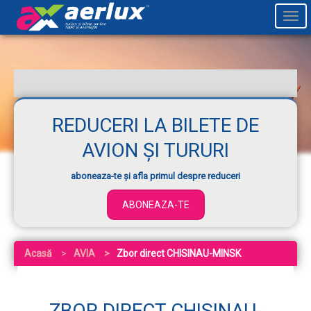
Togg
navi
REDUCERI LA BILETE DE
AVION ȘI TURURI
aboneaza-te și afla primul despre reduceri
ABONEAZA-TE
Acasă
AVIA
Zbor direct CHISINAU-MINSK
ZBOR DIRECT CHISINAU-