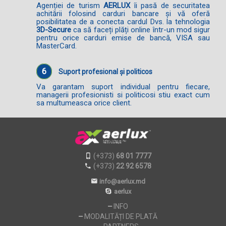
Agenției de turism
AERLUX
îi pasă de securitatea
achitării folosind carduri bancare și vă oferă
posibilitatea de a conecta cardul Dvs. la tehnologia
3D-Secure
ca să faceți plăți online într-un mod sigur
pentru orice carduri emise de bancă, VISA sau
MasterCard.
6
Suport profesional și politicos
Va garantam suport individual pentru fiecare,
managerii profesionisti si politicosi stiu exact cum
sa multumeasca orice client.
(+373)
68 01 7777
(+373)
22 92 6578
info@aerlux.md
aerlux
INFO
MODALITĂȚI DE PLATĂ