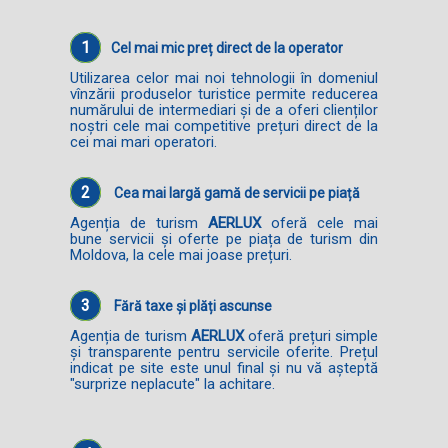
1
Cel mai mic preț direct de la operator
Utilizarea celor mai noi tehnologii în domeniul
vînzării produselor turistice permite reducerea
numărului de intermediari și de a oferi clienților
noștri cele mai competitive prețuri direct de la
cei mai mari operatori.
2
Cea mai largă gamă de servicii pe piață
Agenția de turism
AERLUX
oferă cele mai
bune servicii și oferte pe piața de turism din
Moldova, la cele mai joase prețuri.
3
Fără taxe și plăți ascunse
Agenția de turism
AERLUX
oferă prețuri simple
și transparente pentru servicile oferite. Prețul
indicat pe site este unul final și nu vă așteptă
"surprize neplacute" la achitare.