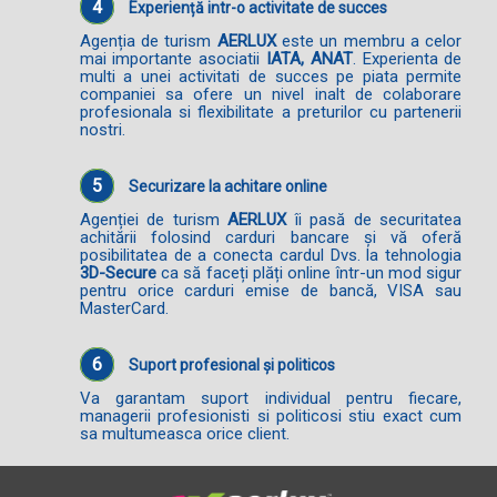
4
Experiență intr-o activitate de succes
Agenția de turism
AERLUX
este un membru a celor
mai importante asociatii
IATA, ANAT
. Experienta de
multi a unei activitati de succes pe piata permite
companiei sa ofere un nivel inalt de colaborare
profesionala si flexibilitate a preturilor cu partenerii
nostri.
5
Securizare la achitare online
Agenției de turism
AERLUX
îi pasă de securitatea
achitării folosind carduri bancare și vă oferă
posibilitatea de a conecta cardul Dvs. la tehnologia
3D-Secure
ca să faceți plăți online într-un mod sigur
pentru orice carduri emise de bancă, VISA sau
MasterCard.
6
Suport profesional și politicos
Va garantam suport individual pentru fiecare,
managerii profesionisti si politicosi stiu exact cum
sa multumeasca orice client.