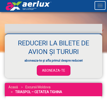
Togg
navi
REDUCERI LA BILETE DE
AVION ȘI TURURI
aboneaza-te și afla primul despre reduceri
ABONEAZA-TE
Acasă
Excursii Moldova
TIRASPOL – CETATEA TIGHINA