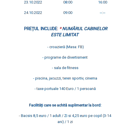
23.10.2022
08:00
16:00
24.10.2022
09:00
--:--
PREȚUL INCLUDE
:
*
NUMĂRUL
CABINELOR
ESTE
LIMITAT
- croazieră (Masa: FB)
-
programe de
divertisment
-
sala de fitness
-
piscina, jacuzzi, teren sportiv, cinema
- taxe portuale 140 Euro / 1 persoană
Facilități
care se
achită
suplimentar la bord
:
- Bacsis
8,5 euro / 1 adult / Zi si 4,25 euro pe copil (3-14
ani) / 1 zi