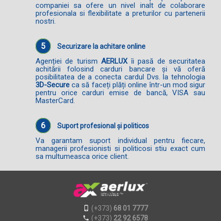
companiei sa ofere un nivel inalt de colaborare
profesionala si flexibilitate a preturilor cu partenerii
nostri.
5
Securizare la achitare online
Agenției de turism
AERLUX
îi pasă de securitatea
achitării folosind carduri bancare și vă oferă
posibilitatea de a conecta cardul Dvs. la tehnologia
3D-Secure
ca să faceți plăți online într-un mod sigur
pentru orice carduri emise de bancă, VISA sau
MasterCard.
6
Suport profesional și politicos
Va garantam suport individual pentru fiecare,
managerii profesionisti si politicosi stiu exact cum
sa multumeasca orice client.
(+373)
68 01 7777
(+373)
22 92 6578