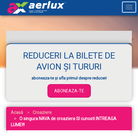
Togg
navi
REDUCERI LA BILETE DE
AVION ȘI TURURI
aboneaza-te și afla primul despre reduceri
ABONEAZA-TE
Acasă
Croaziere
O singura NAVA de croaziera SI cunosti INTREAGA
LUME!!!