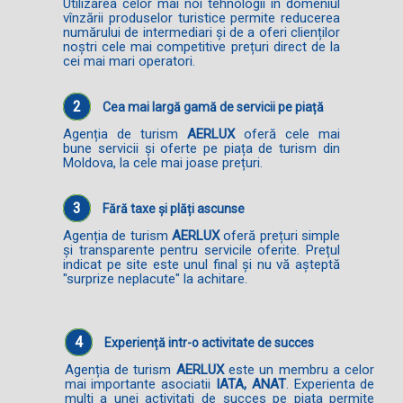
Utilizarea celor mai noi tehnologii în domeniul
vînzării produselor turistice permite reducerea
numărului de intermediari și de a oferi clienților
noștri cele mai competitive prețuri direct de la
cei mai mari operatori.
2
Cea mai largă gamă de servicii pe piață
Agenția de turism
AERLUX
oferă cele mai
bune servicii și oferte pe piața de turism din
Moldova, la cele mai joase prețuri.
3
Fără taxe și plăți ascunse
Agenția de turism
AERLUX
oferă prețuri simple
și transparente pentru servicile oferite. Prețul
indicat pe site este unul final și nu vă așteptă
"surprize neplacute" la achitare.
4
Experiență intr-o activitate de succes
Agenția de turism
AERLUX
este un membru a celor
mai importante asociatii
IATA, ANAT
. Experienta de
multi a unei activitati de succes pe piata permite