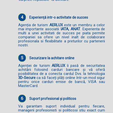
4
Experiență intr-o activitate de succes
Agenția de turism
AERLUX
este un membru a celor
mai importante asociatii
IATA, ANAT
. Experienta de
multi a unei activitati de succes pe piata permite
companiei sa ofere un nivel inalt de colaborare
profesionala si flexibilitate a preturilor cu partenerii
nostri.
5
Securizare la achitare online
Agenției de turism
AERLUX
îi pasă de securitatea
achitării folosind carduri bancare și vă oferă
posibilitatea de a conecta cardul Dvs. la tehnologia
3D-Secure
ca să faceți plăți online într-un mod sigur
pentru orice carduri emise de bancă, VISA sau
MasterCard.
6
Suport profesional și politicos
Va garantam suport individual pentru fiecare,
managerii profesionisti si politicosi stiu exact cum