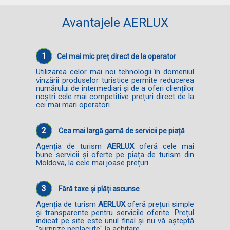
Avantajele AERLUX
1
Cel mai mic preț direct de la operator
Utilizarea celor mai noi tehnologii în domeniul
vînzării produselor turistice permite reducerea
numărului de intermediari și de a oferi clienților
noștri cele mai competitive prețuri direct de la
cei mai mari operatori.
2
Cea mai largă gamă de servicii pe piață
Agenția de turism
AERLUX
oferă cele mai
bune servicii și oferte pe piața de turism din
Moldova, la cele mai joase prețuri.
3
Fără taxe și plăți ascunse
Agenția de turism
AERLUX
oferă prețuri simple
și transparente pentru servicile oferite. Prețul
indicat pe site este unul final și nu vă așteptă
"surprize neplacute" la achitare.