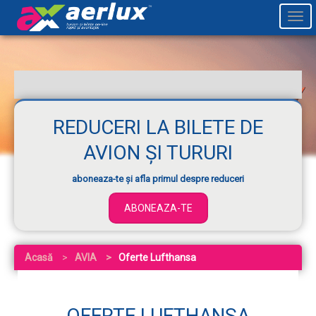
Togg
navi
REDUCERI LA BILETE DE
AVION ȘI TURURI
aboneaza-te și afla primul despre reduceri
ABONEAZA-TE
Acasă
AVIA
Oferte Lufthansa
OFERTE LUFTHANSA