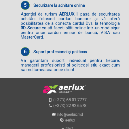
5
Securizare la achitare online
Agenției de turism
AERLUX
îi pasă de securitatea
achitării folosind carduri bancare și vă oferă
posibilitatea de a conecta cardul Dvs. la tehnologia
3D-Secure
ca să faceți plăți online într-un mod sigur
pentru orice carduri emise de bancă, VISA sau
MasterCard.
6
Suport profesional și politicos
Va garantam suport individual pentru fiecare,
managerii profesionisti si politicosi stiu exact cum
sa multumeasca orice client.
(+373)
68 01 7777
(+373)
22 92 6578
info@aerlux.md
aerlux
INFO