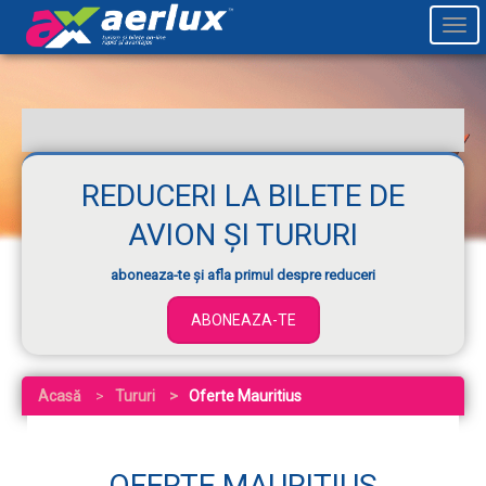
Togg
navi
REDUCERI LA BILETE DE
AVION ȘI TURURI
aboneaza-te și afla primul despre reduceri
ABONEAZA-TE
Acasă
Tururi
Oferte Mauritius
OFERTE MAURITIUS