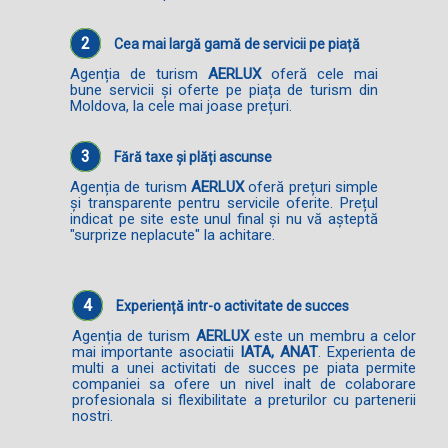
2
Cea mai largă gamă de servicii pe piață
Agenția de turism
AERLUX
oferă cele mai
bune servicii și oferte pe piața de turism din
Moldova, la cele mai joase prețuri.
3
Fără taxe și plăți ascunse
Agenția de turism
AERLUX
oferă prețuri simple
și transparente pentru servicile oferite. Prețul
indicat pe site este unul final și nu vă așteptă
"surprize neplacute" la achitare.
4
Experiență intr-o activitate de succes
Agenția de turism
AERLUX
este un membru a celor
mai importante asociatii
IATA, ANAT
. Experienta de
multi a unei activitati de succes pe piata permite
companiei sa ofere un nivel inalt de colaborare
profesionala si flexibilitate a preturilor cu partenerii
nostri.