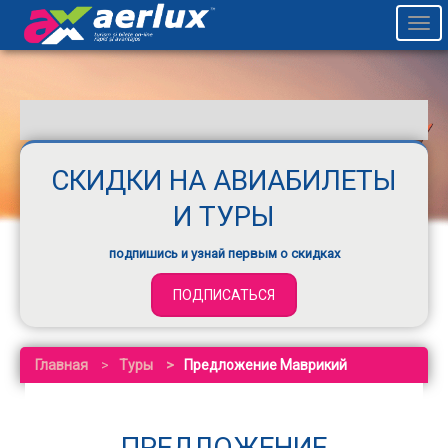
Togg
navi
СКИДКИ НА АВИАБИЛЕТЫ
И ТУРЫ
подпишись и узнай первым о скидках
ПОДПИСАТЬСЯ
Главная
Туры
Предложение Маврикий
ПРЕДЛОЖЕНИЕ