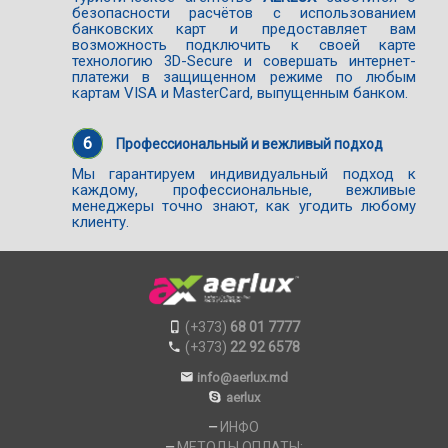
безопасности расчётов с использованием
банковских карт и предоставляет вам
возможность подключить к своей карте
технологию 3D-Secure и совершать интернет-
платежи в защищенном режиме по любым
картам VISA и MasterCard, выпущенным банком.
6
Профессиональный и вежливый подход
Мы гарантируем индивидуальный подход к
каждому, профессиональные, вежливые
менеджеры точно знают, как угодить любому
клиенту.
(+373)
68 01 7777
(+373)
22 92 6578
info@aerlux.md
aerlux
ИНФО
МЕТОДЫ ОПЛАТЫ: