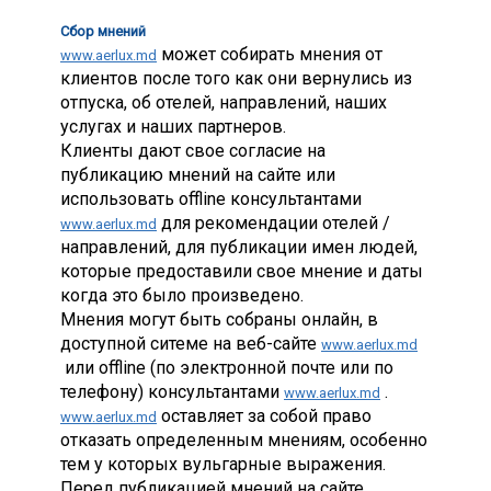
Сбор мнений
может собирать мнения от
www.aerlux.md
клиентов после того как они вернулись из
отпуска, об отелей, направлений, наших
услугах и наших партнеров.
Клиенты дают свое согласие на
публикацию мнений на сайте или
использовать offline консультантами
для рекомендации отелей /
www.aerlux.md
направлений, для публикации имен людей,
которые предоставили свое мнение и даты
когда это было произведено.
Мнения могут быть собраны онлайн, в
доступной ситеме на веб-сайте
www.aerlux.md
или offline (по электронной почте или по
телефону) консультантами
.
www.aerlux.md
оставляет за собой право
www.aerlux.md
отказать определенным мнениям, особенно
тем у которых вульгарные выражения.
Перед публикацией мнений на сайте,