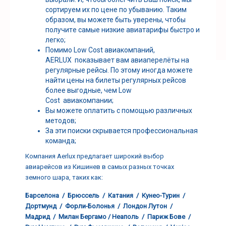
сортируем их по цене по убыванию. Таким
образом, вы можете быть уверены, чтобы
получитe самые низкие авиатарифы быстро и
легко;
Помимо Low Cost авиакомпаний,
AERLUX показывает вам авиаперелёты на
регулярные рейсы. По этому иногда можете
найти цены на билеты регулярных рейсов
более выгодные, чем Low
Cost авиакомпании;
Вы можете оплатить с помощью различных
методов;
За эти поиски скрывается профессиональная
команда;
Компания Aerlux предлагает широкий выбор
авиарейсов из Кишинев в самых разных точках
земного шара, таких как:
Барселона / Брюссель / Катания / Кунео-Турин /
Дортмунд / Форли-Болонья / Лондон Лутон /
Мадрид / Милан Бергамо / Неаполь /
Париж Бове /