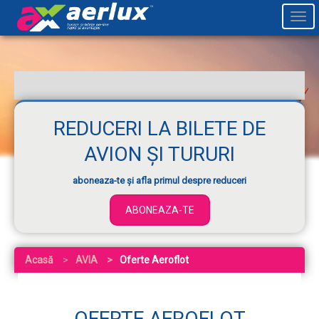
Togg
navi
REDUCERI LA BILETE DE
AVION ȘI TURURI
aboneaza-te și afla primul despre reduceri
ABONEAZA-TE
Acasă
AVIA
Oferte Aeroflot
OFERTE AEROFLOT