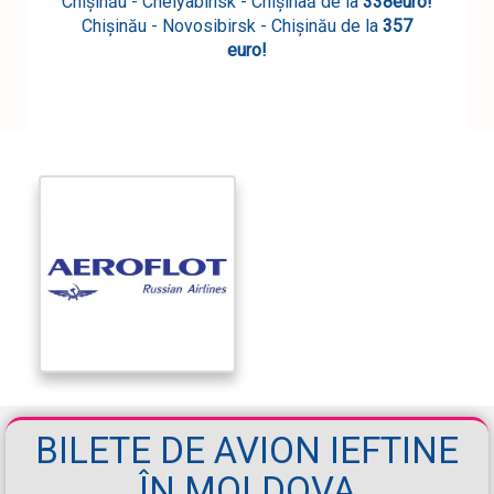
Chișinău
- Chelyabinsk -
Chișinaă
de la
338
euro!
Chișinău
- Novosibirsk -
Chișinău
de la
3
57
euro!
BILETE DE AVION IEFTINE
ÎN MOLDOVA