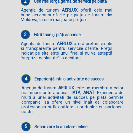
2
Cea mai largă gamă de servicii pe piață
Agenția de turism
AERLUX
oferă cele mai
bune servicii și oferte pe piața de turism din
Moldova, la cele mai joase prețuri.
3
Fără taxe și plăți ascunse
Agenția de turism
AERLUX
oferă prețuri simple
și transparente pentru servicile oferite. Prețul
indicat pe site este unul final și nu vă așteptă
"surprize neplacute" la achitare.
4
Experiență intr-o activitate de succes
Agenția de turism
AERLUX
este un membru a celor
mai importante asociatii
IATA, ANAT
. Experienta de
multi a unei activitati de succes pe piata permite
companiei sa ofere un nivel inalt de colaborare
profesionala si flexibilitate a preturilor cu partenerii
nostri.
5
Securizare la achitare online