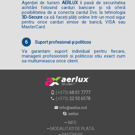
Agenției de turism
AERLUX
îi pasă de securitatea
achitării folosind carduri bancare și vă oferă
posibilitatea de a conecta cardul Dvs. la tehnologia
3D-Secure
ca să faceți plăți online într-un mod sigur
pentru orice carduri emise de bancă, VISA sau
MasterCard.
6
Suport profesional și politicos
Va garantam suport individual pentru fiecare,
managerii profesionisti si politicosi stiu exact cum
sa multumeasca orice client.
(+373)
68 01 7777
(+373)
22 92 6578
info@aerlux.md
aerlux
INFO
MODALITĂȚI DE PLATĂ
PARTNERS