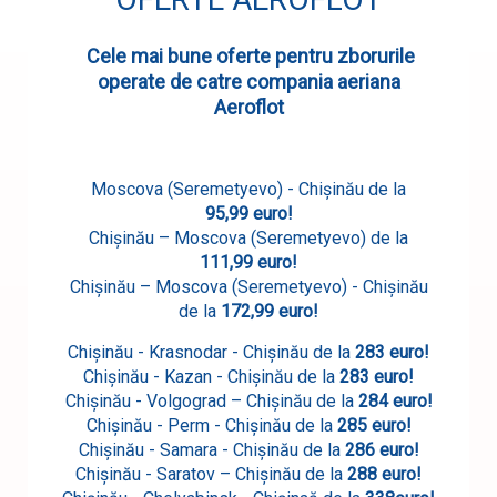
Cele mai bune oferte pentru zborurile
operate de catre compania aeriana
Aeroflot
Moscova (Seremetyevo) -
Chișinău
de la
95,99
euro!
Chișinău
– Moscova (Seremetyevo) de la
111,99
euro!
Chișinău
– Moscova (Seremetyevo) -
Chișinău
de la
1
72,99
euro!
Chișinău - Krasnodar - Chișinău de la
283
euro!
Chișinău - Kazan - Chișinău de la
283
euro!
Chișinău
- Volgograd –
Chișinău
de la
284
euro!
Chișinău
- Perm -
Chișinău
de la
285
euro!
Chișinău
- Samara -
Chișinău
de la
286 euro!
Chișinău
- Saratov –
Chișinău
de la
288
euro!