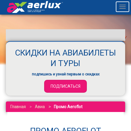
Togg
navi
СКИДКИ НА АВИАБИЛЕТЫ
И ТУРЫ
подпишись и узнай первым о скидках
ПОДПИСАТЬСЯ
Главная
Авиа
Промо Aeroflot
ПРОМО AEROFLOT