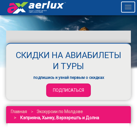
Togg
navi
СКИДКИ НА АВИАБИЛЕТЫ
И ТУРЫ
подпишись и узнай первым о скидках
ПОДПИСАТЬСЯ
Главная
Экскурсии по Молдове
Кэприяна, Хынку, Вэрзэрешть и Долна