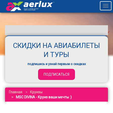
Togg
navi
СКИДКИ НА АВИАБИЛЕТЫ
И ТУРЫ
подпишись и узнай первым о скидках
ПОДПИСАТЬСЯ
Главная
Круизы
MSC DIVINA - Круиз ваши мечты :)