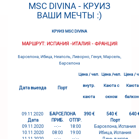
MSC DIVINA - КРУИЗ
ВАШИ МЕЧТЫ :)
КРУИЗ
MSC DIVINA
МАРШРУТ: ИСПАНИЯ -ИТАЛИЯ - ФРАНЦИЯ
Барселона, Ибица, Неаполь, Ливорно, Генуя, Марсель,
Барселона
Цена / чел.
Цена /чел.
Цена / ч
внутр.
Каюта с
Каюта
Дата выезда
Порт
каюта
окном
балкон
09.11.2020
БАРСЕЛОНА
390
€
540
€
640
Дата
ПРИБ.
ОТПР.
Порт
09.11.2020
--:--
18:00
Барселона, Испания
10.11.2020
08:00
19:00
Ибица, Испания
11.11.2020
--:--
--:--
День в море