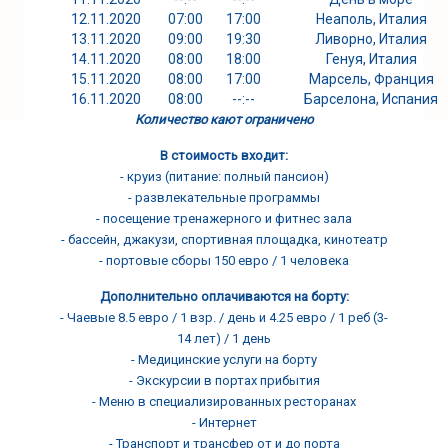
12.11.2020
07:00
17:00
Неаполь, Италия
13.11.2020
09:00
19:30
Ливорно, Италия
14.11.2020
08:00
18:00
Генуя, Италия
15.11.2020
08:00
17:00
Марсель, Франция
16.11.2020
08:00
--:--
Барселона, Испания
Количество кают ограничено
В стоимость входит:
- круиз (питание: полный пансион)
- развлекательные программы
- посещение тренажерного и фитнес зала
- бассейн, джакузи, спортивная площадка, кинотеатр
- портовые сборы 150 евро / 1 человека
Дополнительно оплачиваются на борту:
- Чаевые 8.5 евро / 1 взр. / день и 4.25 евро / 1 реб (3-
14 лет) / 1 день
- Медицинские услуги на борту
- Экскурсии в портах прибытия
- Меню в специализированных ресторанах
- Интернет
- Транспорт и трансфер от и до порта