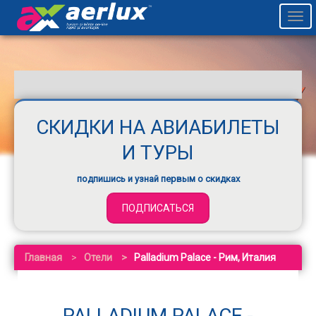
Togg
navi
СКИДКИ НА АВИАБИЛЕТЫ
И ТУРЫ
подпишись и узнай первым о скидках
ПОДПИСАТЬСЯ
Главная
Отели
Palladium Palace - Рим, Италия
PALLADIUM PALACE -