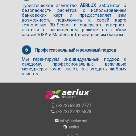
Туристическое агентство
AERLUX
заботится о
безопасности расчётов с использованием
банковских карт и предоставляет вам
возможность подключить к своей карте
технологию 3D-Secure и совершать интернет-
платежи в защищенном режиме по любым
картам VISA и MasterCard, выпущенным банком.
6
Профессиональный и вежливый подход
Мы гарантируем индивидуальный подход к
каждому, профессиональные, вежливые
менеджеры точно знают, как угодить любому
клиенту.
(+373)
68 01 7777
(+373)
22 92 6578
info@aerlux.md
aerlux
ИНФО